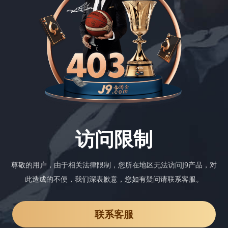
访问限制
尊敬的用户，由于相关法律限制，您所在地区无法访问J9产品，对
此造成的不便，我们深表歉意，您如有疑问请联系客服。
联系客服