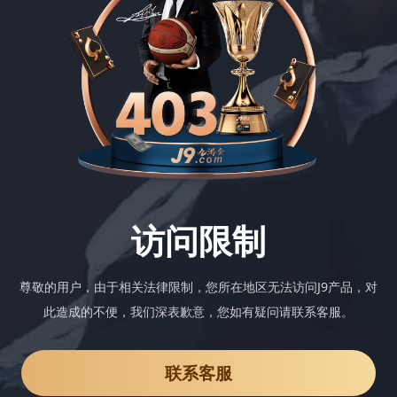
访问限制
尊敬的用户，由于相关法律限制，您所在地区无法访问J9产品，对
此造成的不便，我们深表歉意，您如有疑问请联系客服。
联系客服